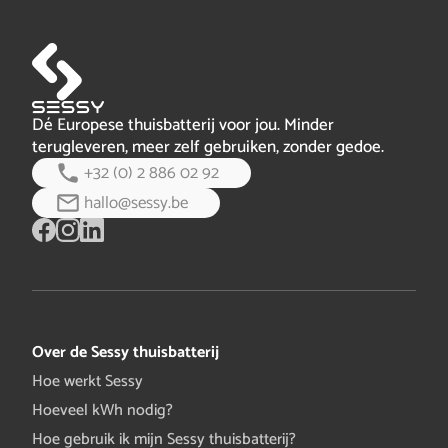
meterportaal of app (bijvoorb…
volledig bericht
tarief bij een typisch jaarverbruik, maar jouw prijs kan
hoger of lager liggen. Praktische stap: check je contract
of factuur en noteer je all-in k…
volledig bericht
Dé Europese thuisbatterij voor jou. Minder
terugleveren, meer zelf gebruiken, zonder gedoe.
+32 (0) 2 886 02 92
hallo@sessy.be
Over de Sessy thuisbatterij
Hoe werkt Sessy
Hoeveel kWh nodig?
Hoe gebruik ik mijn Sessy thuisbatterij?