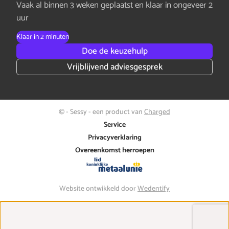
Vaak al binnen 3 weken geplaatst en klaar in ongeveer 2
uur
Klaar in 2 minuten
Doe de keuzehulp
Vrijblijvend adviesgesprek
© - Sessy - een product van
Charged
Service
Privacyverklaring
Overeenkomst herroepen
Website ontwikkeld door
Wedentify