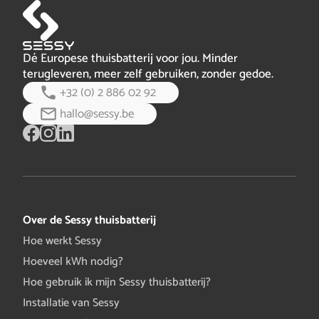
kWh)…
volledig bericht
en de kwaliteit van verder weg écht beter is, dan halen
we onze onderdelen uit andere delen…
volledig bericht
Dé Europese thuisbatterij voor jou. Minder
terugleveren, meer zelf gebruiken, zonder gedoe.
+32 (0) 2 886 02 92
hallo@sessy.be
Over de Sessy thuisbatterij
Hoe werkt Sessy
Hoeveel kWh nodig?
Hoe gebruik ik mijn Sessy thuisbatterij?
Installatie van Sessy