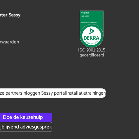
hter Sessy
rwaarden
ISO 9001:2015
gecertificeerd
ze partners
Inloggen Sessy portal
Installatietrainingen
Doe de keuzehulp
ijblijvend adviesgesprek