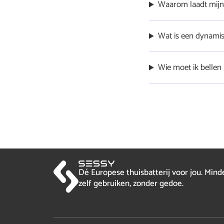
Waarom laadt mijn 
Als je Sessy op de d
Wat is een dynamis
dynamisch energiecon
moment niets te doen h
Dynamische energieco
Wie moet ik bellen
volledig bericht
‘spotmarkt’, de prijze
de prijs die zij zelf 
Neem contact op met
Dé Europese thuisbatterij voor jou. Min
zelf gebruiken, zonder gedoe.