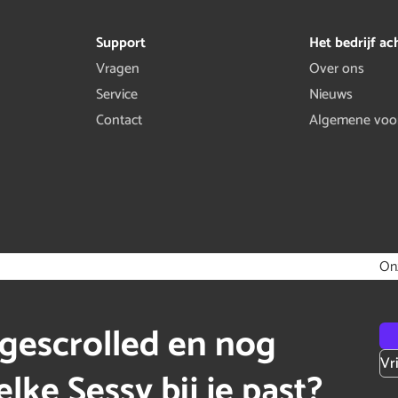
Support
Het bedrijf ac
Vragen
Over ons
Service
Nieuws
Contact
Algemene voo
On
gescrolled en nog
Vr
lke Sessy bij je past?