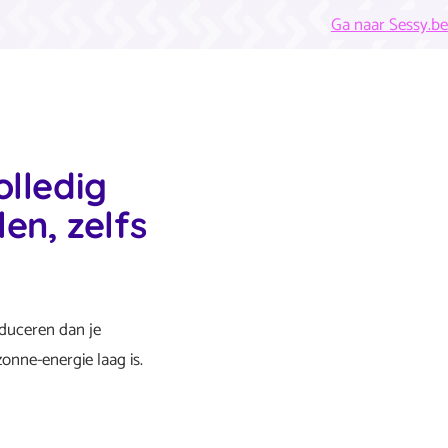
Ga naar Sessy.be
olledig
en, zelfs
oduceren dan je
onne-energie laag is.