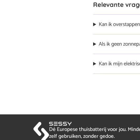
Relevante vra
Kan ik overstappen 
Ja, je bent vrij om ove
Als ik geen zonnep
Ja, in sommige gevall
Kan ik mijn elektr
dure piekuren te voor
besparen maar kun je
Ja, het maakt niet ui
bericht
gestopt worden. Onze 
genoeg is voor ongeve
Dé Europese thuisbatterij voor jou. Min
zelf gebruiken, zonder gedoe.