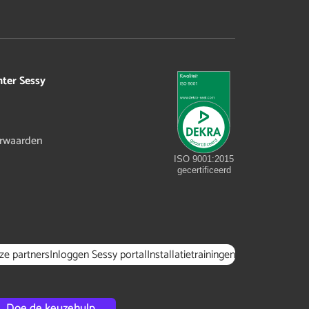
hter Sessy
rwaarden
ISO 9001:2015
gecertificeerd
ze partners
Inloggen Sessy portal
Installatietrainingen
Doe de keuzehulp