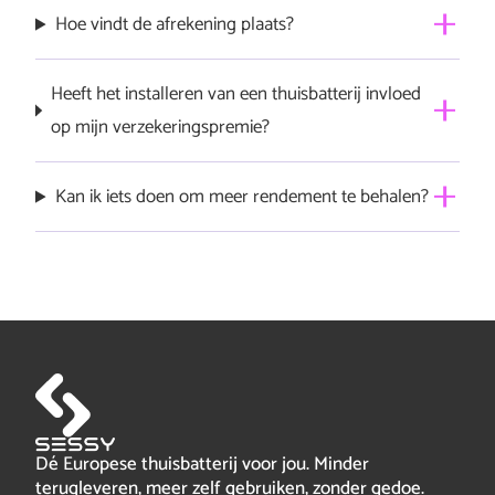
Hoe vindt de afrekening plaats?
De afrekening verloopt via Frank Energie.
Heeft het installeren van een thuisbatterij invloed
op mijn verzekeringspremie?
Over het algemeen bevatten polisvoorwaarden van
Kan ik iets doen om meer rendement te behalen?
verzekeraars geen specifieke vermeldingen over
thuisbatterijen, en worden deze gezien als vergelijkbaar
Nee, het is het beste om de aansturing over te laten aan
met zonnepanelen en warmtepompen. Het is raadzaam
Frank Energie.
om je specifieke situatie te verifiëren bij je
verzekeringsmaatschappij.
Dé Europese thuisbatterij voor jou. Minder
terugleveren, meer zelf gebruiken, zonder gedoe.