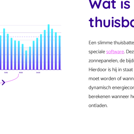
Wat is
thuisba
Een slimme thuisbatter
speciale
software
. De
zonnepanelen, de bijdr
Hierdoor is hij in sta
moet worden of wanne
dynamisch energiecont
berekenen wanneer het
ontladen.