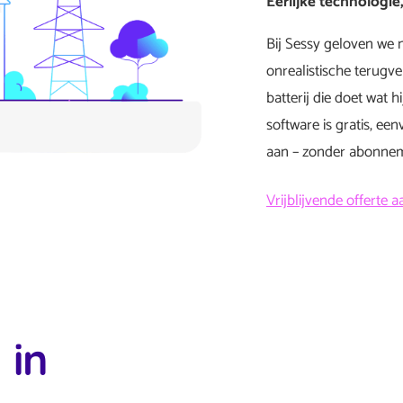
Eerlijke technologi
Bij Sessy geloven we n
onrealistische terugve
batterij die doet wat 
software is gratis, een
aan – zonder abonnem
Vrijblijvende offerte 
 in