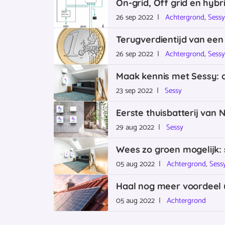
On-grid, Off grid en hyb
26 sep 2022 |
Achtergrond
,
Sess
Terugverdientijd van een 
26 sep 2022 |
Achtergrond
,
Sess
Maak kennis met Sessy: d
23 sep 2022 |
Sessy
Eerste thuisbatterij van 
29 aug 2022 |
Sessy
Wees zo groen mogelijk: s
05 aug 2022 |
Achtergrond
,
Sess
Haal nog meer voordeel u
05 aug 2022 |
Achtergrond