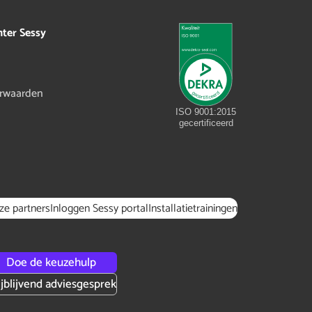
hter Sessy
rwaarden
ISO 9001:2015
gecertificeerd
ze partners
Inloggen Sessy portal
Installatietrainingen
Doe de keuzehulp
ijblijvend adviesgesprek