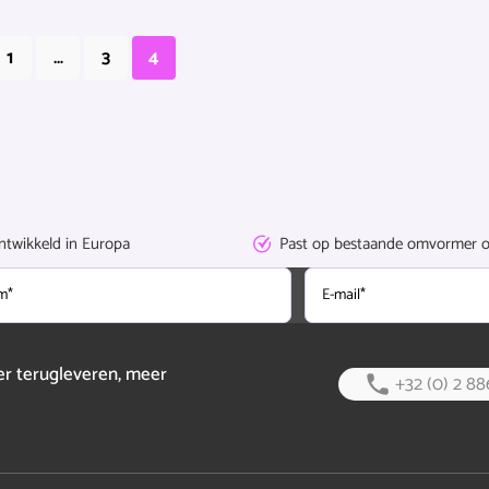
1
…
3
4
ntwikkeld
in Europa
Past
op bestaande omvormer o
E-
mail
der terugleveren, meer
+32 (0) 2 88