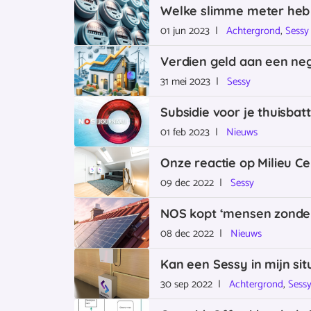
Welke slimme meter heb 
01 jun 2023 |
Achtergrond
,
Sessy
Verdien geld aan een neg
31 mei 2023 |
Sessy
Subsidie voor je thuisbat
01 feb 2023 |
Nieuws
Onze reactie op Milieu Ce
09 dec 2022 |
Sessy
NOS kopt ‘mensen zonder
08 dec 2022 |
Nieuws
Kan een Sessy in mijn sit
30 sep 2022 |
Achtergrond
,
Sess