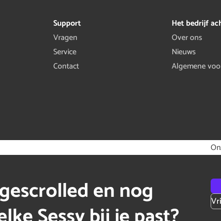
Support
Het bedrijf ac
Vragen
Over ons
Service
Nieuws
Contact
Algemene voo
On
gescrolled en nog
Vr
lke Sessy bij je past?