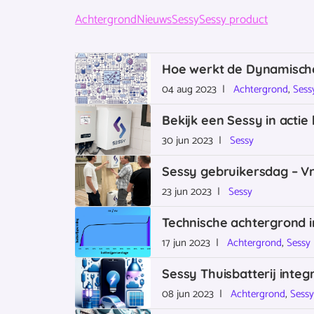
Achtergrond
Nieuws
Sessy
Sessy product
Hoe werkt de Dynamisc
04 aug 2023 |
Achtergrond
,
Sess
Bekijk een Sessy in actie 
30 jun 2023 |
Sessy
Sessy gebruikersdag – Vri
23 jun 2023 |
Sessy
Technische achtergrond 
17 jun 2023 |
Achtergrond
,
Sessy
Sessy Thuisbatterij inte
08 jun 2023 |
Achtergrond
,
Sess