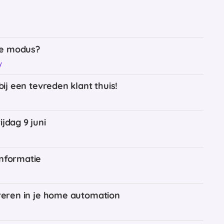
he modus?
y
bij een tevreden klant thuis!
jdag 9 juni
informatie
greren in je home automation
y