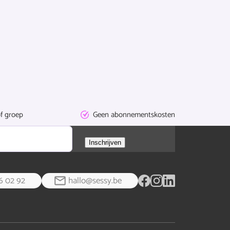
f groep
Geen
abonnementskosten
Inschrijven
6 02 92
hallo@sessy.be