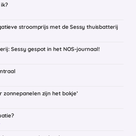
ik?
atieve stroomprijs met de Sessy thuisbatterij
terij: Sessy gespot in het NOS-journaal!
ntraal
 zonnepanelen zijn het bokje’
uatie?
y