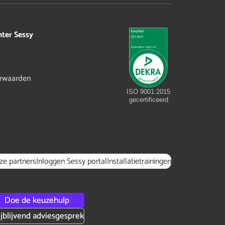
hter Sessy
rwaarden
ISO 9001:2015
gecertificeerd
ze partners
Inloggen Sessy portal
Installatietrainingen
Doe de keuzehulp
ijblijvend adviesgesprek