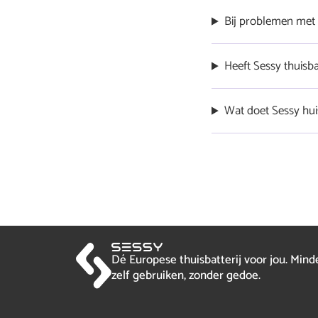
Bij problemen met d
Je dient je internetpr
Heeft Sessy thuisba
We krijgen soms vrage
Wat doet Sessy hui
uitgerust met een 48v
ontwikkeling is en nog
Sessy thuis batterij i
bericht
voorkomen. Wanneer he
zorgt ervoor dat de ba
Dé Europese thuisbatterij voor jou. Min
zelf gebruiken, zonder gedoe.