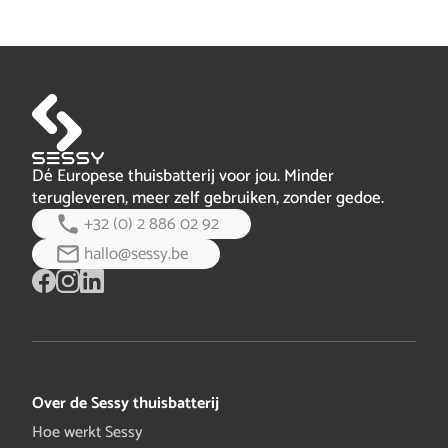
poort lezer
). Door met deze P1-lezer bij de
hoofdaansluiting de energie van alle fasen te meten kan
de Sessy bepalen hoeveel er geladen of ontladen moet
worden voor de hoogste besparing.
Dé Europese thuisbatterij voor jou. Minder
terugleveren, meer zelf gebruiken, zonder gedoe.
+32 (0) 2 886 02 92
hallo@sessy.be
Over de Sessy thuisbatterij
Hoe werkt Sessy