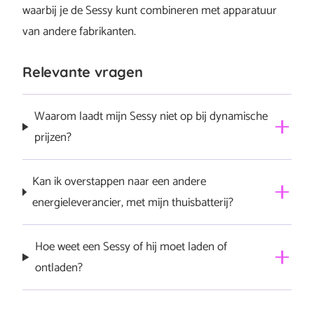
waarbij je de Sessy kunt combineren met apparatuur
van andere fabrikanten.
Relevante vragen
Waarom laadt mijn Sessy niet op bij dynamische
prijzen?
Als je Sessy op de dynamische modus staat, zal deze
Kan ik overstappen naar een andere
opladen op basis van de schommelingen in een
energieleverancier, met mijn thuisbatterij?
dynamisch energiecontract. Soms kan het voorkomen
dat Sessy niet oplaadt omdat het algoritme op dat
Ja, je bent vrij om over te stappen.
Hoe weet een Sessy of hij moet laden of
moment niets te doen heeft. Dit gebeurt wanneer er
ontladen?
geen prijsverschil van minimaal 10 cent is. Als dit…
volledig bericht
Sessy wordt geleverd met een slimme meter lezer (
P1-